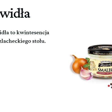
owidła
dła to kwintesencja
zlacheckiego stołu.