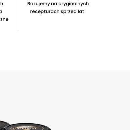
ch
Bazujemy na oryginalnych
ą
recepturach sprzed lat!
czne