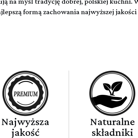
ą na myśl tradycję dobrej, polskiej kuchni.
 najlepszą formą zachowania najwyższej jakośc
Najwyższa
Naturalne
jakość
składniki